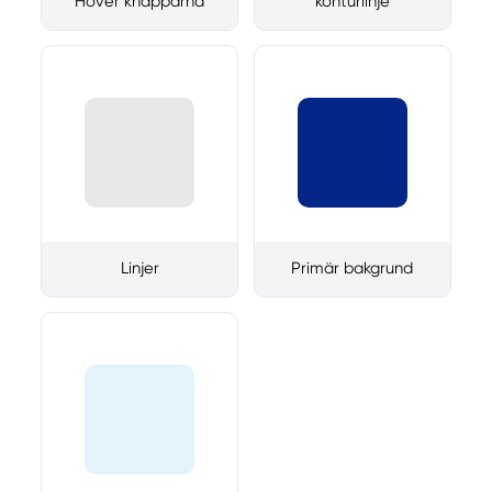
Hover knapparna
konturlinje
Linjer
Primär bakgrund